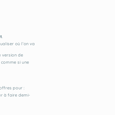
t
.
ualiser où l’on va
e version de
, comme si une
’offres pour :
er à faire demi-