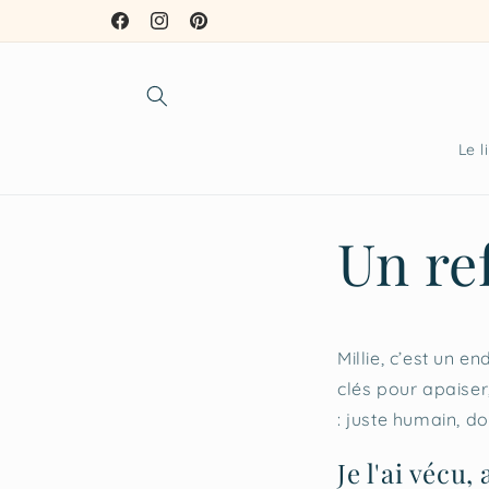
et
passer
Facebook
Instagram
Pinterest
au
contenu
Le l
Un re
Millie, c’est un e
clés pour apaiser,
: juste humain, do
Je l'ai vécu, 