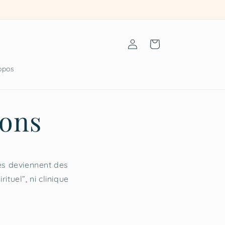
Connexion
Panier
opos
ions
les deviennent des
ituel”, ni clinique