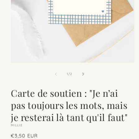
Ouvrir
le
média
de
1
/
2
1
dans
une
Carte de soutien : "Je n’ai
fenêtre
modale
pas toujours les mots, mais
je resterai là tant qu'il faut"
MILLIE
Prix
€3,50 EUR