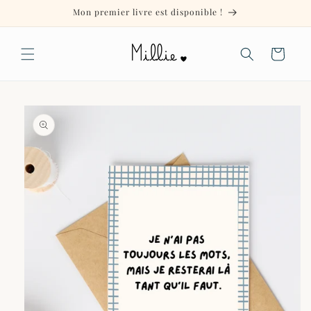
et
Mon premier livre est disponible !
passer
au
contenu
Panier
Passer aux
informations
produits