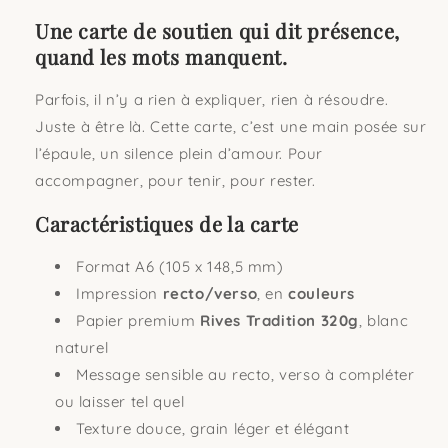
là
là
tant
tant
Une carte de soutien qui dit présence,
qu&#39;il
qu&#39;il
quand les mots manquent.
faut&quot;
faut&quot;
Parfois, il n’y a rien à expliquer, rien à résoudre.
Juste à être là. Cette carte, c’est une main posée sur
l’épaule, un silence plein d’amour. Pour
accompagner, pour tenir, pour rester.
Caractéristiques de la carte
Format A6 (105 x 148,5 mm)
Impression
recto/verso
, en
couleurs
Papier premium
Rives Tradition 320g
, blanc
naturel
Message sensible au recto, verso à compléter
ou laisser tel quel
Texture douce, grain léger et élégant