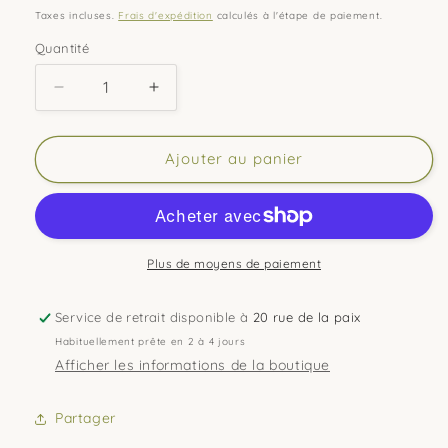
habituel
Taxes incluses.
Frais d'expédition
calculés à l'étape de paiement.
Quantité
Quantité
Réduire
Augmenter
la
la
quantité
quantité
de
de
Ajouter au panier
Carte
Carte
de
de
soutien
soutien
:
:
&quot;Je
&quot;Je
Plus de moyens de paiement
n’ai
n’ai
pas
pas
Service de retrait disponible à
20 rue de la paix
toujours
toujours
Habituellement prête en 2 à 4 jours
les
les
Afficher les informations de la boutique
mots,
mots,
mais
mais
je
je
Partager
resterai
resterai